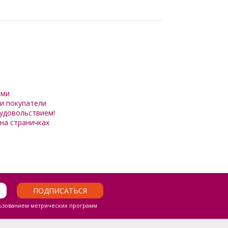
ами
ши покупатели
 удовольствием!
на страничках
ПОДПИСАТЬСЯ
ьзованием метрических программ