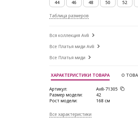
44
46
48
50
52
Таблица размеров
Вся коллекция Avili
Все Платья миди Avili
Все Платья миди
ХАРАКТЕРИСТИКИ ТОВАРА
О ТОВА
Артикул:
Avili-71305
Размер модели:
42
Рост модели:
168 см
Состав:
Вискоза 60%, Поли
Лайкра 5%
Все характеристики
Тип ткани:
Трикотаж
Сезон:
Осень/Зима
Производитель:
Avili