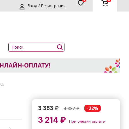
0
Вход / Регистрация
305
3 383 ₽
-22%
4 337
₽
3 214 ₽
При онлайн оплате