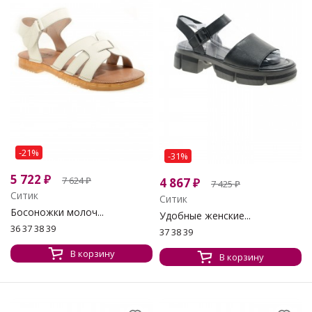
-21%
-31%
5 722
₽
7 624
₽
4 867
₽
7 425
₽
Ситик
Ситик
Босоножки молоч...
Удобные женские...
36 37 38 39
37 38 39
В корзину
В корзину