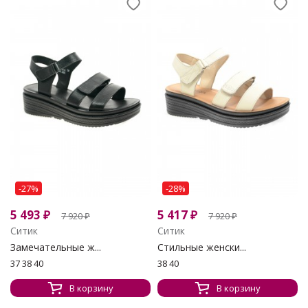
-27%
-28%
5 493
₽
5 417
₽
7 920
₽
7 920
₽
Ситик
Ситик
Замечательные ж...
Стильные женски...
37 38 40
38 40
В корзину
В корзину