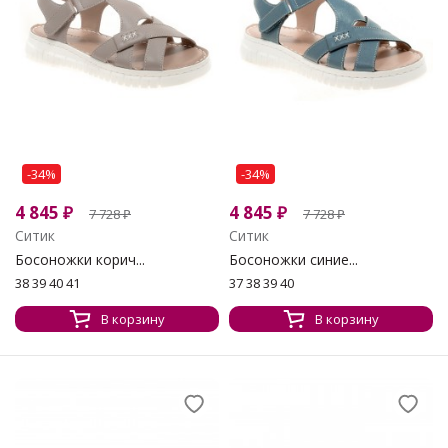
-34%
-34%
4 845
₽
4 845
₽
7 728
₽
7 728
₽
Ситик
Ситик
Босоножки корич...
Босоножки синие...
38 39 40 41
37 38 39 40
В корзину
В корзину