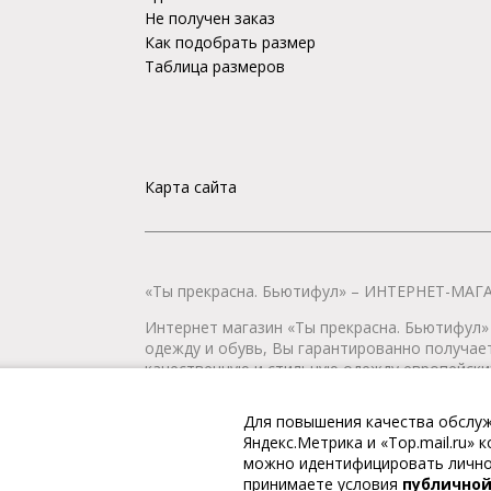
Не получен заказ
Как подобрать размер
Таблица размеров
Карта сайта
«Ты прекрасна. Бьютифул» – ИНТЕРНЕТ-М
Интернет магазин «Ты прекрасна. Бьютифул» 
одежду и обувь, Вы гарантированно получае
качественную и стильную одежду европейских
наличии всегда имеется широкий ассортимен
любой город России.
Для повышения качества обслуж
Яндекс.Метрика и «Top.mail.ru»
© 2009-2026. «Ты прекрасна. Бьютифул» – ин
можно идентифицировать личнос
принимаете условия
публично