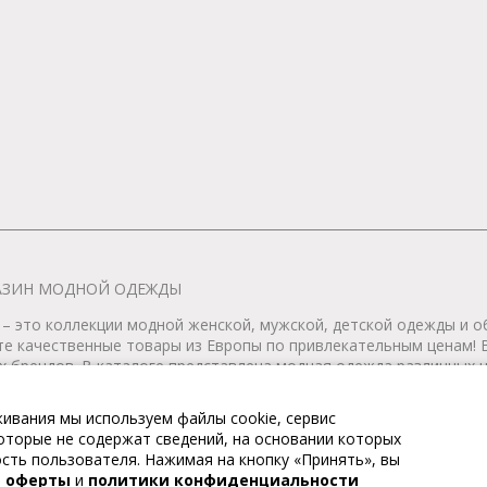
АГАЗИН МОДНОЙ ОДЕЖДЫ
– это коллекции модной женской, мужской, детской одежды и об
те качественные товары из Европы по привлекательным ценам!
 брендов. В каталоге представлена модная одежда различных цв
т удобной женской и мужской обуви на любой сезон. Весь това
ивания мы используем файлы cookie, сервис
 которые не содержат сведений, на основании которых
тернет-магазин модной одежды. Все права защищены. Доставка п
ть пользователя. Нажимая на кнопку «Принять», вы
й оферты
и
политики конфиденциальности