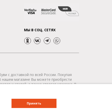
МЫ В СОЦ. СЕТЯХ
уви с доставкой по всей России. Покупая
 В нашем магазине Вы можете приобрести
етов и стилей, а также строгая классика. В
р сертифицирован. Мы доставим Ваш заказ в
о всей России - бесплатно!
Принять